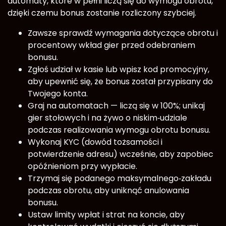
automaty, które w pełni liczą się do wymogu obrotu,
dzięki czemu bonus zostanie rozliczony szybciej.
Zawsze sprawdź wymagania dotyczące obrotu i
procentowy wkład gier przed odebraniem
bonusu.
Zgłoś udział w kasie lub wpisz kod promocyjny,
aby upewnić się, że bonus został przypisany do
Twojego konta.
Graj na automatach — liczą się w 100%; unikaj
gier stołowych i na żywo o niskim‑udziale
podczas realizowania wymogu obrotu bonusu.
Wykonaj KYC (dowód tożsamości i
potwierdzenie adresu) wcześnie, aby zapobiec
opóźnieniom przy wypłacie.
Trzymaj się podanego maksymalnego‑zakładu
podczas obrotu, aby uniknąć anulowania
bonusu.
Ustaw limity wpłat i strat na koncie, aby