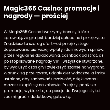
Magic365 Casino: promocje i
nagrody — prościej
W Magic365 Casino tworzymy bonusy, które
sprawiają, że gra jest bardziej opłacalna i przejrzysta.
Znajdziesz tu szereg ofert—od przejrzystego
dopasowania pierwszej‑wpłaty i darmowych spinów,
przez regularne doładowania, cashback od strat, aż
po stopniowane nagrody VIP—wszystkie stworzone,
by wydłużyć czas gry i zwiększyć szanse na wygraną.
Warunki są przejrzyste, udziały gier widoczne, a limity
ustalone, aby zachować uczciwość, dzięki czemu
możesz skupić się na zabawie. Przejrzyj poniższe
promocje, wybierz to, co pasuje do Twojego stylu, i
zacznij grać z dodatkową gotówką.