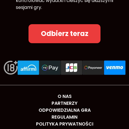
kontrolować wydatki i cieszyć się dłuższymi
sesjami gry.
Odbierz teraz
O NAS
PARTNERZY
ODPOWIEDZIALNA GRA
REGULAMIN
POLITYKA PRYWATNOŚCI