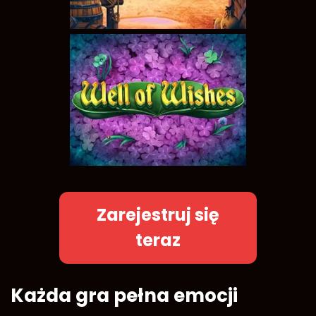
Zarejestruj się
teraz
Każda gra pełna emocji