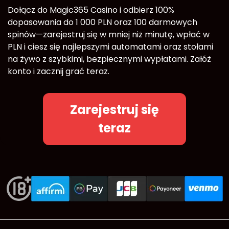
Dołącz do Magic365 Casino i odbierz 100%
dopasowania do 1 000 PLN oraz 100 darmowych
spinów—zarejestruj się w mniej niż minutę, wpłać w
PLN i ciesz się najlepszymi automatami oraz stołami
na żywo z szybkimi, bezpiecznymi wypłatami. Załóż
konto i zacznij grać teraz.
Zarejestruj się
teraz