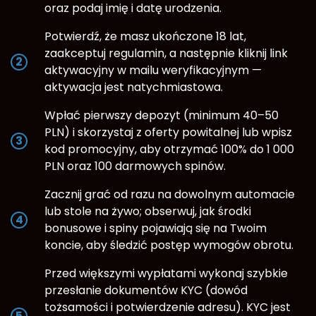
oraz podaj imię i datę urodzenia.
Potwierdź, że masz ukończone 18 lat,
zaakceptuj regulamin, a następnie kliknij link
aktywacyjny w mailu weryfikacyjnym —
aktywacja jest natychmiastowa.
Wpłać pierwszy depozyt (minimum 40–50
PLN) i skorzystaj z oferty powitalnej lub wpisz
kod promocyjny, aby otrzymać 100% do 1 000
PLN oraz 100 darmowych spinów.
Zacznij grać od razu na dowolnym automacie
lub stole na żywo; obserwuj, jak środki
bonusowe i spiny pojawiają się na Twoim
koncie, aby śledzić postęp wymogów obrotu.
Przed większymi wypłatami wykonaj szybkie
przesłanie dokumentów KYC (dowód
tożsamości i potwierdzenie adresu). KYC jest