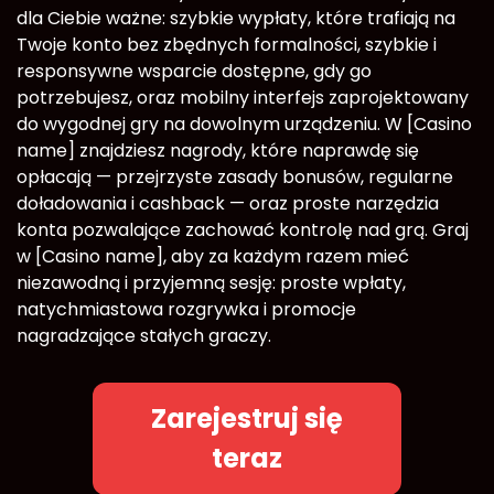
dla Ciebie ważne: szybkie wypłaty, które trafiają na
Twoje konto bez zbędnych formalności, szybkie i
responsywne wsparcie dostępne, gdy go
potrzebujesz, oraz mobilny interfejs zaprojektowany
do wygodnej gry na dowolnym urządzeniu. W [Casino
name] znajdziesz nagrody, które naprawdę się
opłacają — przejrzyste zasady bonusów, regularne
doładowania i cashback — oraz proste narzędzia
konta pozwalające zachować kontrolę nad grą. Graj
w [Casino name], aby za każdym razem mieć
niezawodną i przyjemną sesję: proste wpłaty,
natychmiastowa rozgrywka i promocje
nagradzające stałych graczy.
Zarejestruj się
teraz