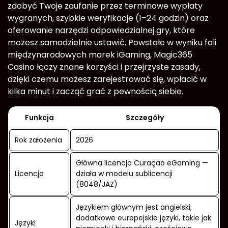
zdobyć Twoje zaufanie przez terminowe wypłaty
wygranych, szybkie weryfikacje (1–24 godzin) oraz
oferowanie narzędzi odpowiedzialnej gry, które
możesz samodzielnie ustawić. Powstałe w wyniku fali
międzynarodowych marek iGaming, Magic365
Casino łączy znane korzyści i przejrzyste zasady,
dzięki czemu możesz zarejestrować się, wpłacić w
kilka minut i zacząć grać z pewnością siebie.
Funkcja
Szczegóły
Rok założenia
2026
Główna licencja Curaçao eGaming —
Licencja
działa w modelu sublicencji
(8048/JAZ)
Językiem głównym jest angielski;
dodatkowe europejskie języki, takie jak
Języki