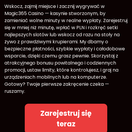
Wskocz, zajmij miejsce i zacznij wygrywać w
Magic365 Casino — kasynie stworzonym, by
zamieniać wolne minuty w realne wypłaty. Zarejestruj
się w mniej niż minutę, wpłać w PLN i rozkręć setki
najlepszych slotów lub wskocz od razu na stoły na
żywo z prawdziwymi krupierami. My dbamy o
bezpieczne płatności, szybkie wypłaty i całodobowe
wsparcie, dzięki czemu grasz pewnie. Skorzystaj z
atrakcyjnego bonusu powitalnego i codziennych
promocji, ustaw limity, które kontrolujesz, i graj na
urządzeniach mobilnych lub na komputerze.
Gotowy? Twoje pierwsze zakręcenie czeka —
ruszamy.
Zarejestruj się
teraz