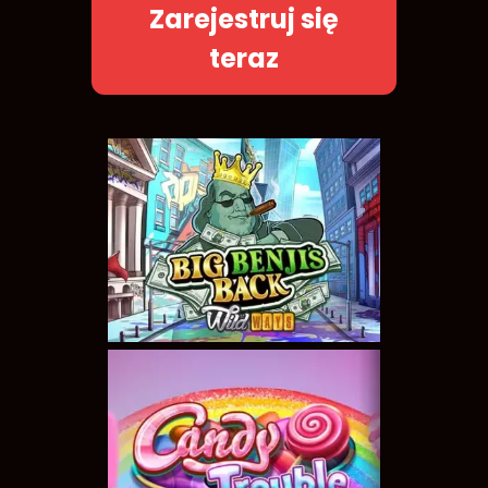
Zarejestruj się
teraz