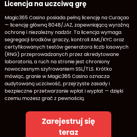
Licencja na uczciwą grę
Magic365 Casino posiada pełną licencję na Curaçao
— licencję główną 8048/JAZ, zapewniającą wyraźną
ochronę i niezależny nadzór. Ta licencja wymaga
segregacji środków graczy, kontroli AML/KYC oraz
certyfikowanych testów generatora liczb losowych
(RNG) przeprowadzanych przez akredytowane
laboratoria, a ruch na stronie jest chroniony
nowoczesnym szyfrowaniem SSL/TLS. Krótko
mówiąc, granie w Magic365 Casino oznacza
audytowaną uczciwość, przejrzyste zasady i
bezpieczne przetwarzanie wpłat i wypłat — dzięki
czemu możesz grać z pewnością.
Zarejestruj się
teraz