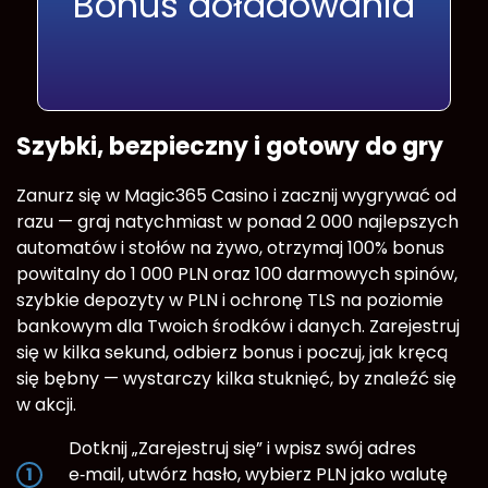
Bonus doładowania
Szybki, bezpieczny i gotowy do gry
Zanurz się w Magic365 Casino i zacznij wygrywać od
razu — graj natychmiast w ponad 2 000 najlepszych
automatów i stołów na żywo, otrzymaj 100% bonus
powitalny do 1 000 PLN oraz 100 darmowych spinów,
szybkie depozyty w PLN i ochronę TLS na poziomie
bankowym dla Twoich środków i danych. Zarejestruj
się w kilka sekund, odbierz bonus i poczuj, jak kręcą
się bębny — wystarczy kilka stuknięć, by znaleźć się
w akcji.
Dotknij „Zarejestruj się” i wpisz swój adres
e‑mail, utwórz hasło, wybierz PLN jako walutę