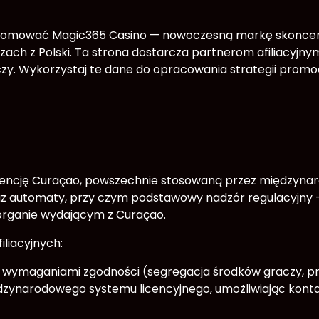
promować Magic365 Casino — nowoczesną markę skoncen
h z Polski. Ta strona dostarcza partnerom afiliacyjnym j
zy. Wykorzystaj te dane do opracowania strategii promoc
icencję Curaçao, powszechnie stosowaną przez międzynar
az automaty, przy czym podstawowy nadzór regulacyjny —
rganie wydającym z Curaçao.
liacyjnych:
mi wymaganiami zgodności (segregacja środków graczy, p
zynarodowego systemu licencyjnego, umożliwiając konta 