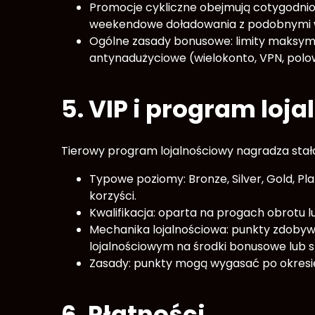
Promocje cykliczne obejmują cotygodni
weekendowe doładowania z podobnymi 
Ogólne zasady bonusowe: limity maksym
antynadużyciowe (wielokonto, VPN, polo
5. VIP i program loj
Tierowy program lojalnościowy nagradza stałą
Typowe poziomy: Bronze, Silver, Gold, P
korzyści.
Kwalifikacja: oparta na progach obrotu
Mechanika lojalnościowa: punkty zdobyw
lojalnościowym na środki bonusowe lub s
Zasady: punkty mogą wygasać po okresi
6. Płatności