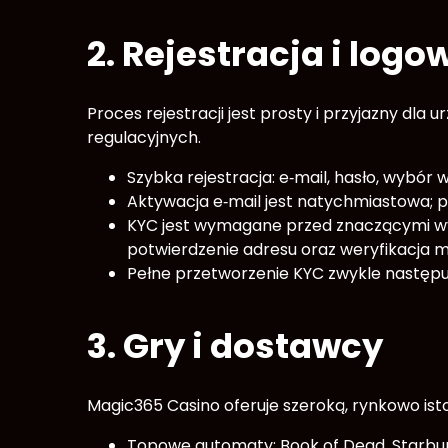
2. Rejestracja i logo
Proces rejestracji jest prosty i przyjazny d
regulacyjnych.
Szybka rejestracja: e‑mail, hasło, wybó
Aktywacja e‑mail jest natychmiastowa; p
KYC jest wymagane przed znaczącymi wy
potwierdzenie adresu oraz weryfikacja m
Pełne przetworzenie KYC zwykle następuj
3. Gry i dostawcy
Magic365 Casino oferuje szeroką, rynkowo isto
Topowe automaty: Book of Dead, Starbur