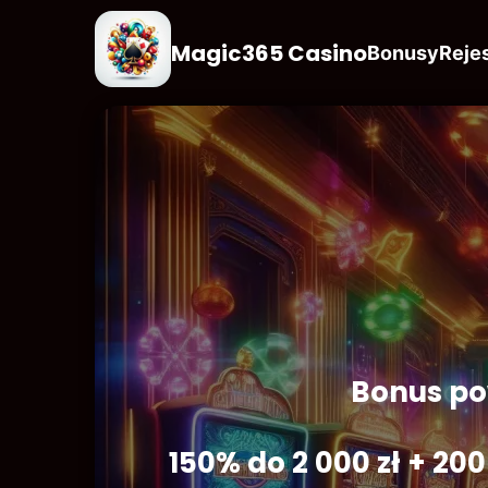
Magic365 Casino
Bonusy
Rejes
Bonus po
150% do 2 000 zł + 2