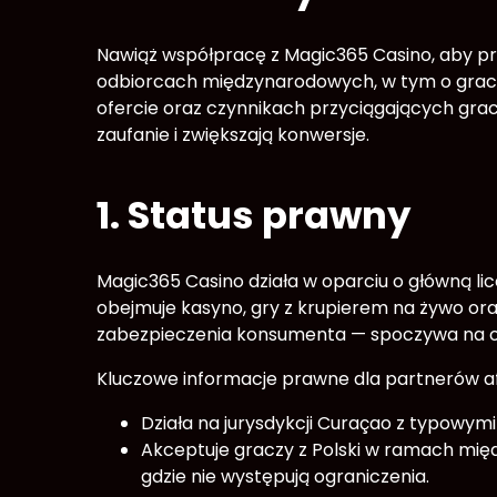
Nawiąż współpracę z Magic365 Casino, aby 
odbiorcach międzynarodowych, w tym o graczac
ofercie oraz czynnikach przyciągających grac
zaufanie i zwiększają konwersje.
1. Status prawny
Magic365 Casino działa w oparciu o główną l
obejmuje kasyno, gry z krupierem na żywo or
zabezpieczenia konsumenta — spoczywa na o
Kluczowe informacje prawne dla partnerów afi
Działa na jurysdykcji Curaçao z typowy
Akceptuje graczy z Polski w ramach międ
gdzie nie występują ograniczenia.