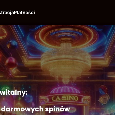
tracja
Płatności
witalny:
00 darmowych spinów