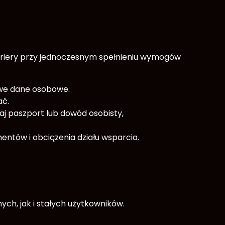
 bariery przy jednoczesnym spełnieniu wymogów
wowe dane osobowe.
ać.
j paszport lub dowód osobisty,
entów i obciążenia działu wsparcia.
ych, jak i stałych użytkowników.