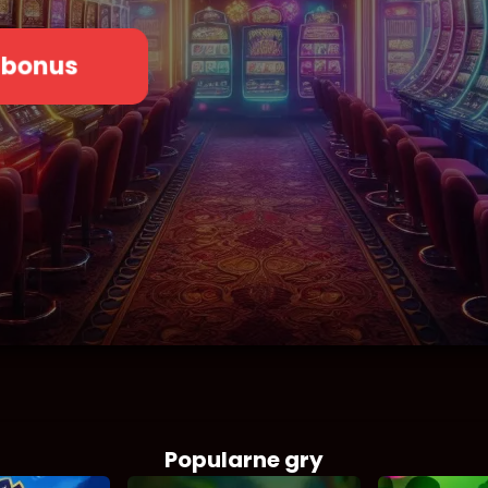
 bonus
Popularne gry