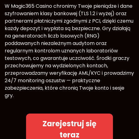
W Magic365 Casino chronimy Twoje pieniądze i dane
szyfrowaniem klasy bankowej (TLS 1.2 i wyżej) oraz
partnerami płatniczymi zgodnymi z PCI, dzięki czemu
każdy depozyt i wypłata są bezpieczne. Gry działają
na generatorach liczb losowych (RNG)
poddawanych niezależnym audytom oraz
regularnym kontrolom uznanych laboratoriów
testowych, co gwarantuje uczciwość. Środki graczy
przechowujemy na wydzielonych kontach,
przeprowadzamy weryfikację AML/KYC i prowadzimy
24/7 monitoring oszustw — praktyczne
zabezpieczenia, które chronią Twoje konto i sesje
gry.
Zarejestruj się
teraz