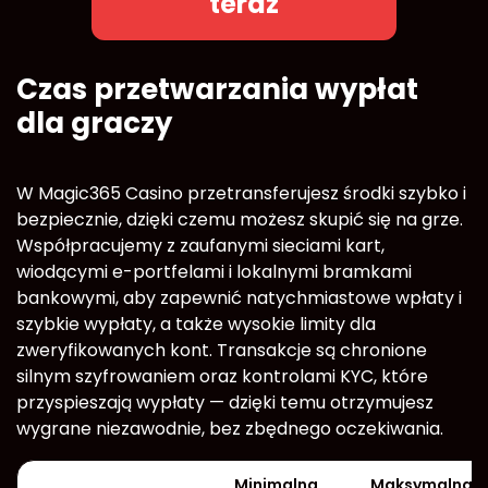
teraz
Czas przetwarzania wypłat
dla graczy
W Magic365 Casino przetransferujesz środki szybko i
bezpiecznie, dzięki czemu możesz skupić się na grze.
Współpracujemy z zaufanymi sieciami kart,
wiodącymi e-portfelami i lokalnymi bramkami
bankowymi, aby zapewnić natychmiastowe wpłaty i
szybkie wypłaty, a także wysokie limity dla
zweryfikowanych kont. Transakcje są chronione
silnym szyfrowaniem oraz kontrolami KYC, które
przyspieszają wypłaty — dzięki temu otrzymujesz
wygrane niezawodnie, bez zbędnego oczekiwania.
Minimalna
Maksymalna