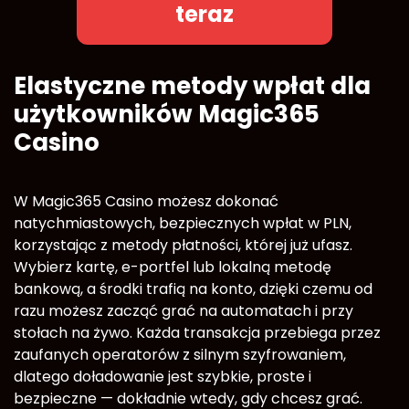
teraz
Elastyczne metody wpłat dla
użytkowników Magic365
Casino
W Magic365 Casino możesz dokonać
natychmiastowych, bezpiecznych wpłat w PLN,
korzystając z metody płatności, której już ufasz.
Wybierz kartę, e-portfel lub lokalną metodę
bankową, a środki trafią na konto, dzięki czemu od
razu możesz zacząć grać na automatach i przy
stołach na żywo. Każda transakcja przebiega przez
zaufanych operatorów z silnym szyfrowaniem,
dlatego doładowanie jest szybkie, proste i
bezpieczne — dokładnie wtedy, gdy chcesz grać.