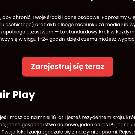
 aby chronić Twoje środki i dane osobowe. Poprosimy Ci
u osobistego) oraz aktualnego rachunku za media lub 
e i zapobiega oszustwom — to standardowy krok w każdym 
kończy się w ciągu 1–24 godzin, dzięki czemu możesz wypła
Zarejestruj się teraz
ir Play
śli masz co najmniej 18 lat i jesteś rezydentem kraju, kt
ba, jedno gospodarstwo domowe, jeden adres IP i jedno ur
by Twoja lokalizacja zgadzała się z naszymi zapisami. Rej