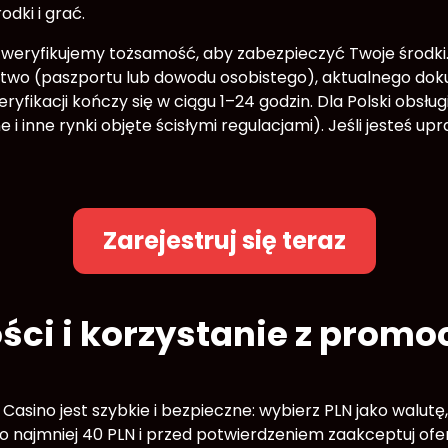
dki i grać.
 weryfikujemy tożsamość, aby zabezpieczyć Twoje środki.
wo (paszportu lub dowodu osobistego), aktualnego dok
yfikacji kończy się w ciągu 1–24 godzin. Dla Polski obsług
i inne rynki objęte ścisłymi regulacjami). Jeśli jesteś up
Zarejestruj się teraz
ci i korzystanie z promoc
ino jest szybkie i bezpieczne: wybierz PLN jako walutę, 
o najmniej 40 PLN i przed potwierdzeniem zaakceptuj ofer