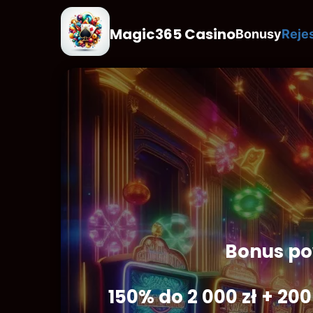
Magic365 Casino
Bonusy
Rejes
Bonus po
150% do 2 000 zł + 2