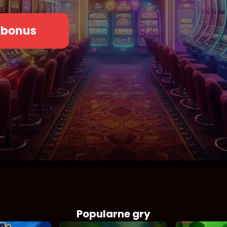
 bonus
Popularne gry