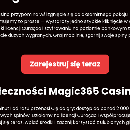
sino przypomina wślizgnięcie się do aksamitnego pokoju:
ymujemy to proste — wystarczy jedno szybkie kliknięcie w
ęki licencji Curaçao i szyfrowaniu na poziomie bankowym t
cie dużych wygranych. Graj mobilnie, zgarnij swoje spiny 
Zarejestruj się teraz
łeczności Magic365 Casi
inut i od razu przenosi Cię do gry: dostęp do ponad 2 000
owych spinów. Działamy na licencji Curaçao i współpracuje
 się teraz, wpłać środki i zacznij korzystać z ulubionych gi