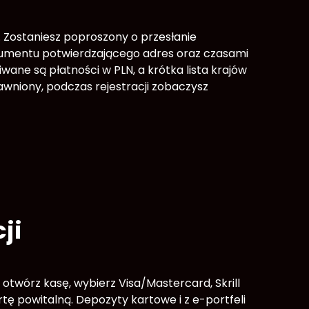
 Zostaniesz poproszony o przesłanie
umentu potwierdzającego adres oraz czasami
iwane są płatności w PLN, a krótka lista krajów
rawniony, podczas rejestracji zobaczysz
ji
otwórz kasę, wybierz Visa/Mastercard, Skrill
tę powitalną. Depozyty kartowe i z e-portfeli