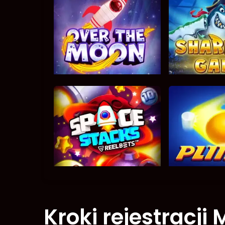
Kroki rejestracj